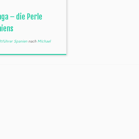
ga – die Perle
niens
tführer Spanien
nach
MIchael