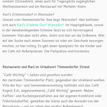
weitem Ostseeblick, einen auch für Tagesgäste zugänglichen
Wellnessbereich und ein Restaurant mit Michelin-Stern.
Karl’s Erlebsnisdorf in Warnsdorf
Unweit vom Hemmelsdorfer See liegt Warnsdorf. Hier befindet
sich auch
Karl’s Erlebnis Dorf Warnsdorf.
Im Hauptgebäude, sowie
in der danebenliegenden Scheune lässt es sich hervorragend
bummeln. Viel,aber nicht alles, dreht sich hier um die Erdbeere. Wer
auf der Suche nach einem Souvenir ist oder ein Geschenk besorgen
möchte, ist hier richtig. Es gibt einen Spielplatz für die Kinder und
ein Cafe mit Außenplätzen. Die Parkplätze sind kostenlos.
Restaurants und Bars im Urlaubsort Timmendorfer Strand
“Café Wichtig“ – sehen und gesehen werden
Am zentralen Timmendorfer Platz, gegenüber der strahlend weißen
Villa der Kur- und Gemeindeverwaltung, befindet sich das Café
Engels Eck, augenzwinkernd „Café Wichtig“ genannt. Neben
Kaffee- und Kuchenspezialitäten aus der eigenen Konditorei oder
Frühstücksbuffet, genießen die Gäste auch die Auswahl von der
Bistrokarte – und vor allem den großen Außenbereich.