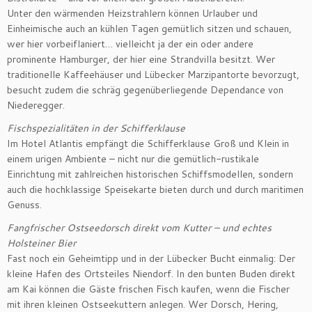
Unter den wärmenden Heizstrahlern können Urlauber und
Einheimische auch an kühlen Tagen gemütlich sitzen und schauen,
wer hier vorbeiflaniert… vielleicht ja der ein oder andere
prominente Hamburger, der hier eine Strandvilla besitzt. Wer
traditionelle Kaffeehäuser und Lübecker Marzipantorte bevorzugt,
besucht zudem die schräg gegenüberliegende Dependance von
Niederegger.
Fischspezialitäten in der Schifferklause
Im Hotel Atlantis empfängt die Schifferklause Groß und Klein in
einem urigen Ambiente – nicht nur die gemütlich-rustikale
Einrichtung mit zahlreichen historischen Schiffsmodellen, sondern
auch die hochklassige Speisekarte bieten durch und durch maritimen
Genuss.
Fangfrischer Ostseedorsch direkt vom Kutter – und echtes
Holsteiner Bier
Fast noch ein Geheimtipp und in der Lübecker Bucht einmalig: Der
kleine Hafen des Ortsteiles Niendorf. In den bunten Buden direkt
am Kai können die Gäste frischen Fisch kaufen, wenn die Fischer
mit ihren kleinen Ostseekuttern anlegen. Wer Dorsch, Hering,