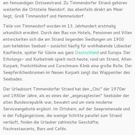
am feinsandigen Ostseestrand. Zu Timmendorfer Strand gehören
weiterhin die Ortsteile Niendorf, das ebenfalls direkt am Meer
liegt, Groß Timmendorf und Hemmelsdorf.
Teile von Timmendorf wurden im 13. Jahrhundert erstmalig
urkundlich erwähnt. Durch den Bau von Hotels, Pensionen und Villen
entwickelten sich die am Strand liegenden Siedlungen um 1900
zum beliebten Seebad – zunächst häufig für wohlhabende Lübecker
Kaufleute, später für Gäste aus ganz
Deutschland
und Europa. Der
Erholungs- und Kurbetrieb spielt noch heute, rund um Strand, Alten
Kurpark, Freilichtbühne und Curschmann Klinik eine große Rolle. Der
Seepferdchenbrunnen im Neuen Kurpark zeigt das Wappentier des
Seebades.
Der Urlaubsort Timmendorfer Strand hat den „Chic“ der 1970er
und 1980er Jahre, als es eines der „angesagtesten“ Seebäder der
alten Bundesrepublik war, bewahrt und um viele moderne
Serviceangebote ergänzt. Im Ortskern, auf der Seepromenade und
in der Fußgängerzone, die wenige Schritte parallel zum Strand
verläuft, finden die Urlauber zahlreiche Geschäfte,
Fischrestaurants, Bars und Cafés.