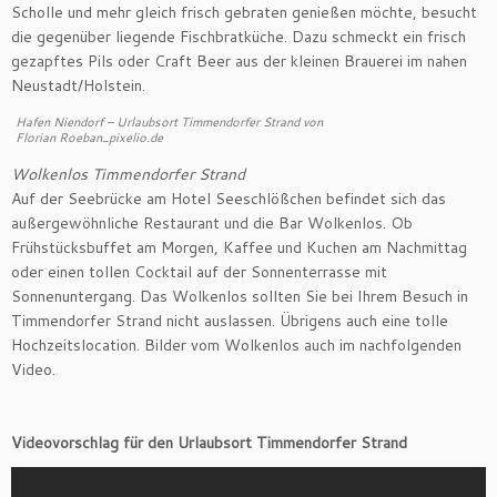
Scholle und mehr gleich frisch gebraten genießen möchte, besucht
die gegenüber liegende Fischbratküche. Dazu schmeckt ein frisch
gezapftes Pils oder Craft Beer aus der kleinen Brauerei im nahen
Neustadt/Holstein.
Hafen Niendorf – Urlaubsort Timmendorfer Strand von
Florian Roeban_pixelio.de
Wolkenlos Timmendorfer Strand
Auf der Seebrücke am Hotel Seeschlößchen befindet sich das
außergewöhnliche Restaurant und die Bar Wolkenlos. Ob
Frühstücksbuffet am Morgen, Kaffee und Kuchen am Nachmittag
oder einen tollen Cocktail auf der Sonnenterrasse mit
Sonnenuntergang. Das Wolkenlos sollten Sie bei Ihrem Besuch in
Timmendorfer Strand nicht auslassen. Übrigens auch eine tolle
Hochzeitslocation. Bilder vom Wolkenlos auch im nachfolgenden
Video.
Videovorschlag für den Urlaubsort Timmendorfer Strand