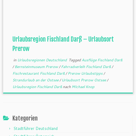
Urlaubsregion Fischland Darß – Urlaubsort
Prerow
in
Urlaubsregionen Deutschland
Tagged
Ausflüge Fischland Darß
/
Bernsteinmuseum Prerow
/
Fahrradverleih Fischland Darß
/
Fischrestaurant Fischland Darß
/
Prerow Urlaubstipps
/
Strandurlaub an der Ostsee
/
Urlaubsort Prerow Ostsee
/
Urlaubsregion Fischland Darß
nach
MIchael Knop
Kategorien
Stadtführer Deutschland